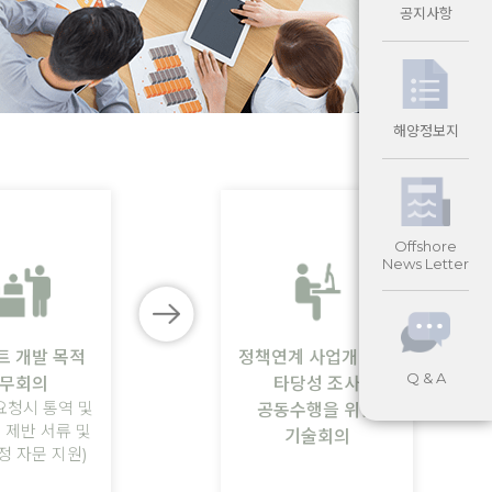
공지사항
해양정보지
Offshore
News Letter
트 개발 목적
정책연계 사업개발 및
Q & A
무회의
타당성 조사
요청시 통역 및
공동수행을 위한
 제반 서류 및
기술회의
정 자문 지원)