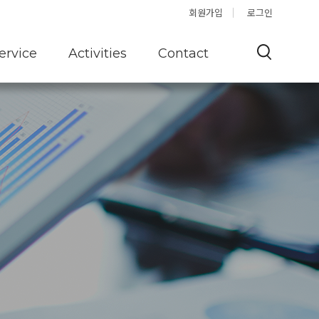
Offshore
Q&A
회원가입
로그인
ervice
Activities
Contact