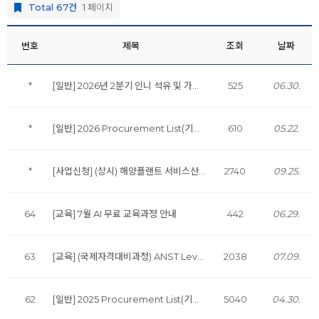
Total 67건
1 페이지
번호
제목
조회
날짜
*
[일반] 2026년 2분기 인니 석유 및 가스 산업 동향 분기별 보고서 발행
525
06.30.
*
[일반] 2026 Procurement List(기자재 및 서비스기업대상 입찰정보) 발행
610
05.22.
*
[사업신청] (상시) 해양플랜트 서비스산업 기업지원 프로그램 참가기업 모집 공고
2740
09.25.
64
[교육] 7월 AI 무료 교육과정 안내
442
06.29.
63
[교육] (국제자격대비과정) ANST Level 3 8월 교육개설 안내
2038
07.09.
62
[일반] 2025 Procurement List(기자재 및 서비스기업대상 입찰정보) 발행
5040
04.30.