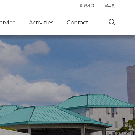
Offshore
Q&A
회원가입
로그인
ervice
Activities
Contact